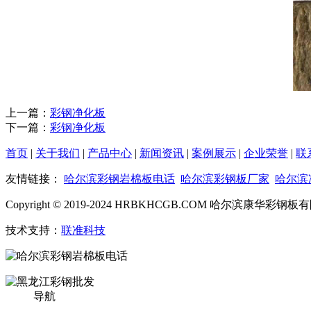
上一篇：
彩钢净化板
下一篇：
彩钢净化板
首页
|
关于我们
|
产品中心
|
新闻资讯
|
案例展示
|
企业荣誉
|
联
友情链接：
哈尔滨彩钢岩棉板电话
哈尔滨彩钢板厂家
哈尔滨
Copyright © 2019-2024 HRBKHCGB.COM 哈尔滨
技术支持：
联准科技
导航