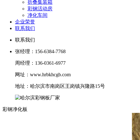
折叠集装箱
彩钢活动房
净化车间
企业荣誉
联系我们
联系我们
张经理：156-6384-7768
周经理：136-0361-6977
网址：www.hrbkhcgb.com
地址：哈尔滨市南岗区王岗镇兴隆路15号
彩钢净化板