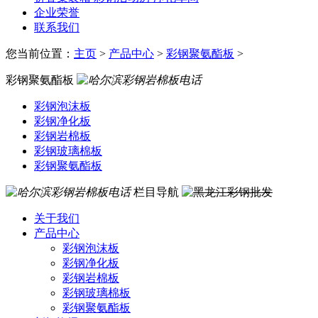
企业荣誉
联系我们
您当前位置：
主页
>
产品中心
>
彩钢聚氨酯板
>
彩钢聚氨酯板
彩钢泡沫板
彩钢净化板
彩钢岩棉板
彩钢玻璃棉板
彩钢聚氨酯板
栏目导航
关于我们
产品中心
彩钢泡沫板
彩钢净化板
彩钢岩棉板
彩钢玻璃棉板
彩钢聚氨酯板