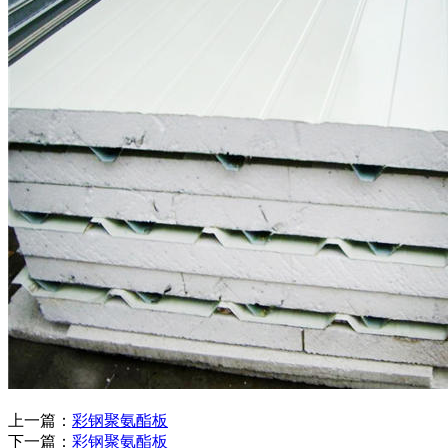
上一篇：
彩钢聚氨酯板
下一篇：
彩钢聚氨酯板