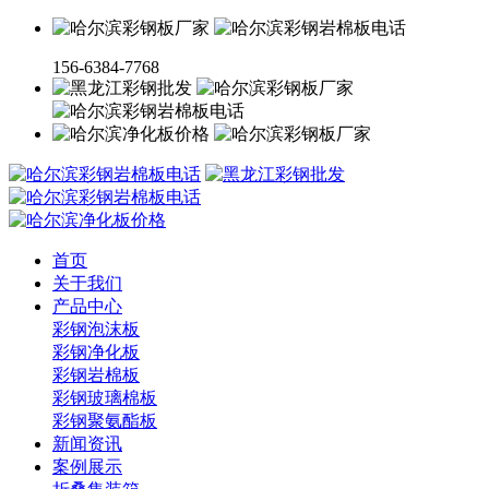
156-6384-7768
首页
关于我们
产品中心
彩钢泡沫板
彩钢净化板
彩钢岩棉板
彩钢玻璃棉板
彩钢聚氨酯板
新闻资讯
案例展示